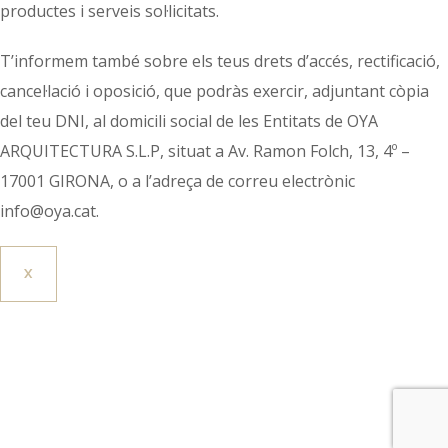
productes i serveis sol·licitats.
T’informem també sobre els teus drets d’accés, rectificació,
cancel·lació i oposició, que podràs exercir, adjuntant còpia
del teu DNI, al domicili social de les Entitats de OYA
ARQUITECTURA S.L.P, situat a Av. Ramon Folch, 13, 4º –
17001 GIRONA, o a l’adreça de correu electrònic
info@oya.cat.
X