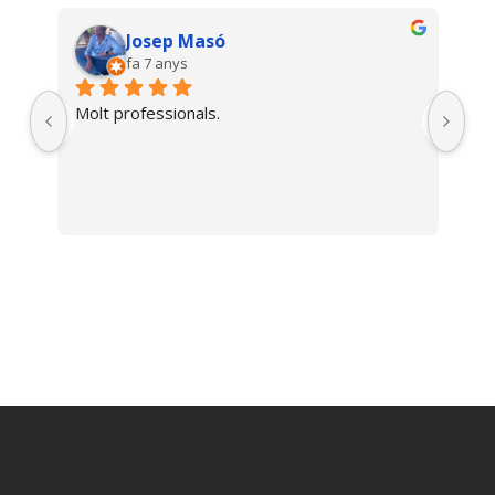
Josep Masó
fa 7 anys
Molt professionals.
n 
sou 
!