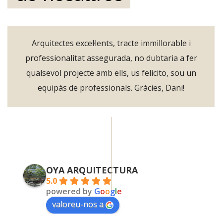
Arquitectes excel·lents, tracte immillorable i
professionalitat assegurada, no dubtaria a fer
qualsevol projecte amb ells, us felicito, sou un
equipàs de professionals. Gràcies, Dani!
OYA ARQUITECTURA
5.0
powered by
G
o
o
g
l
e
valoreu-nos a