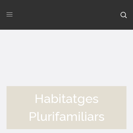
Habitatges
Plurifamiliars