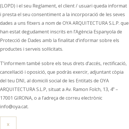
(LOPD) i el seu Reglament, el client / usuari queda informat
i presta el seu consentiment a la incorporació de les seves
dades a uns fitxers a nom de OYA ARQUITECTURA S.L.P. que
han estat degudament inscrits en l’Agència Espanyola de
Protecció de Dades amb la finalitat d’informar sobre els
productes i serveis sol·licitats.
T’informem també sobre els teus drets d’accés, rectificació,
cancel·lació i oposició, que podràs exercir, adjuntant còpia
del teu DNI, al domicili social de les Entitats de OYA
ARQUITECTURA S.L.P, situat a Av. Ramon Folch, 13, 4º –
17001 GIRONA, o a l’adreça de correu electrònic
info@oya.cat.
X