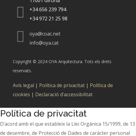
17001 Girona
+34 656 239 794
+34 972 21 25 98
oya@coac.net
info@oya.cat
Copyright © 2024 OYA Arquitectura. Tots els drets
reservats.
Avís legal
|
Política de privacitat
|
Política de
cookies
|
Declaració d’accessibilitat
Política de privacitat
D’acord amb el que estableix la Llei Orgànica 15/1999, de 13
de desembre, de Protecció de Dades de caràcter personal