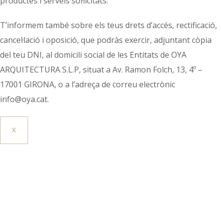
productes i serveis sol·licitats.
T’informem també sobre els teus drets d’accés, rectificació,
cancel·lació i oposició, que podràs exercir, adjuntant còpia
del teu DNI, al domicili social de les Entitats de OYA
ARQUITECTURA S.L.P, situat a Av. Ramon Folch, 13, 4º –
17001 GIRONA, o a l’adreça de correu electrònic
info@oya.cat.
X